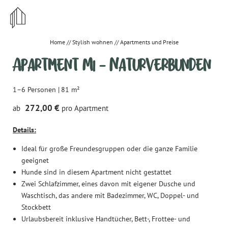
STYLISH
ZENTRAL
Home
//
Stylish wohnen
//
Apartments und Preise
Apartment M1 – Naturverbunden
UNWIDERSTEHLICH
1–6 Personen
|
81 m²
272,00 €
ab
pro Apartment
DE
EN
Details:
Stylish wohnen
Ideal für große Freundesgruppen oder die ganze Familie
Apartments und Preise
geeignet
Hunde sind in diesem Apartment nicht gestattet
Gut zu wissen - wichtige Infos & Hausregeln
Zwei Schlafzimmer, eines davon mit eigener Dusche und
Waschtisch, das andere mit Badezimmer, WC, Doppel- und
Angebote
Stockbett
Anreise
Urlaubsbereit inklusive
Handtücher, Bett-, Frottee- und