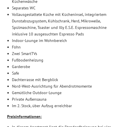
Küchenwäsche
Anfrage
Separates WC
Buchung
Vollausgestattete Küche mit Kücheninsel, integriertem
Dunstabszugsystem, Kühlschrank, Herd, Mikrowelle,
Sicherer Urlaub
Spülmaschine, Toaster und Illy E.S.E. Espressomaschine
inklusive 10 ausgesuchten Espresso Pads
Berge erleben
Indoor-Lounge im Wohnbereich
Föhn
Zwei SmartTVs
Richtig entspannen
Fußbodenheizung
Garderobe
Safe
Dachterrasse mit Bergblick
Nord-West-Ausrichtung für Abendrotmomente
Gemütliche Outdoor-Lounge
Private Außensauna
Im 2. Stock, über Aufzug erreichbar
Preisinformationen: