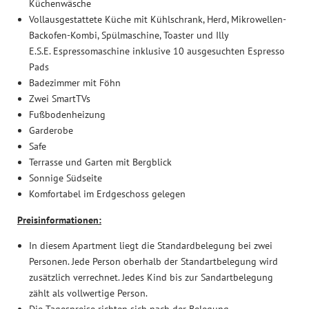
Küchenwäsche
Anfrage
Vollausgestattete Küche mit Kühlschrank, Herd, Mikrowellen-
Buchung
Backofen-Kombi, Spülmaschine, Toaster und Illy
E.S.E. Espressomaschine inklusive 10 ausgesuchten Espresso
Sicherer Urlaub
Pads
Badezimmer mit Föhn
Berge erleben
Zwei SmartTVs
Fußbodenheizung
Garderobe
Richtig entspannen
Safe
Terrasse und Garten mit Bergblick
Sonnige Südseite
Komfortabel im Erdgeschoss gelegen
Preisinformationen:
In diesem Apartment liegt die Standardbelegung bei zwei
Personen. Jede Person oberhalb der Standartbelegung wird
zusätzlich verrechnet. Jedes Kind bis zur Sandartbelegung
zählt als vollwertige Person.