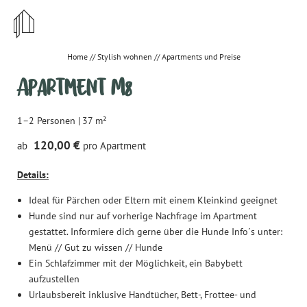
STYLISH
ZENTRAL
Home
//
Stylish wohnen
//
Apartments und Preise
Apartment M8
UNWIDERSTEHLICH
1–2 Personen
|
37 m²
120,00 €
ab
pro Apartment
DE
EN
Details:
Stylish wohnen
Ideal für Pärchen oder Eltern mit einem Kleinkind geeignet
Apartments und Preise
Hunde sind nur auf vorherige Nachfrage im Apartment
gestattet. Informiere dich gerne über die Hunde Info´s unter:
Gut zu wissen - wichtige Infos & Hausregeln
Menü // Gut zu wissen // Hunde
Ein Schlafzimmer mit der Möglichkeit, ein Babybett
Angebote
aufzustellen
Anreise
Urlaubsbereit inklusive
Handtücher, Bett-, Frottee- und